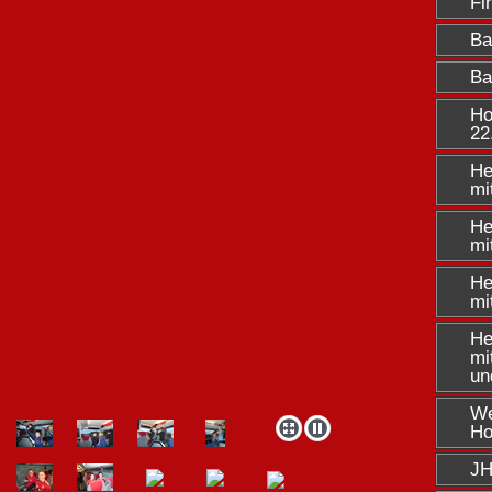
Fi
Ba
Ba
Ho
22
He
mi
He
mi
He
mi
He
mi
un
We
Ho
JH