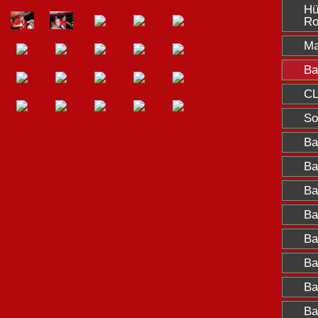
Hü
Ro
Ma
Ba
CL
So
Ba
Ba
Ba
Ba
Ba
Ba
Ba
Ba