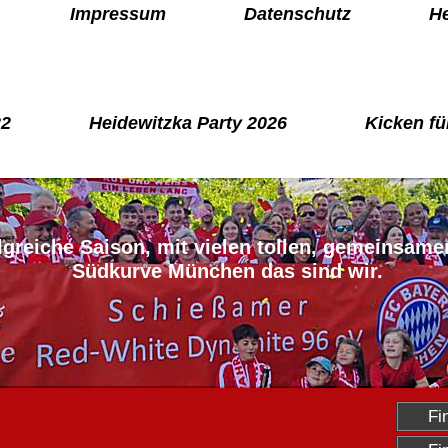
Impressum
Datenschutz
He
22
Heidewitzka Party 2026
Kicken fü
lgreiche Saison, mit vielen tollen, gemeinsame
Südkurve München das sind wir.
Fi