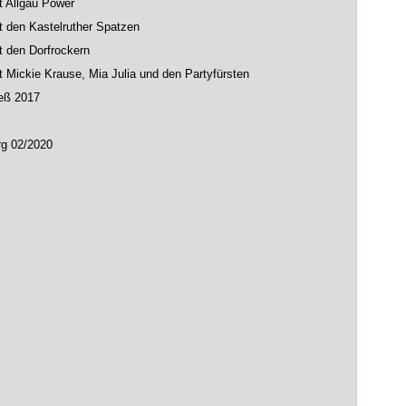
t Allgäu Power
t den Kastelruther Spatzen
t den Dorfrockern
t Mickie Krause, Mia Julia und den Partyfürsten
neß 2017
rg 02/2020