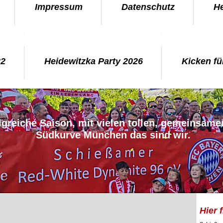
Impressum
Datenschutz
He
22
Heidewitzka Party 2026
Kicken fü
lgreiche Saison, mit vielen tollen, gemeinsame
Südkurve München das sind wir.
Hier 