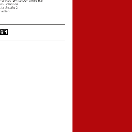
er Red-White Dynamite e.V.
eim Schießen
eder Straße 2
hießen