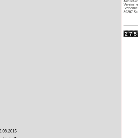
Schießam
Vereinsh
Stoffenri
89297 Sc
2.08.2015