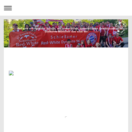
Auf eine erfolgreiche Saison, mit vielen tollen, gemeinsamen Erlebnissen.
Südkurve München das sind wir.