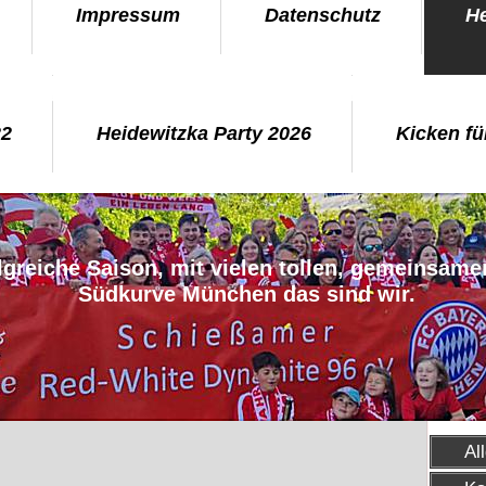
Impressum
Datenschutz
He
22
Heidewitzka Party 2026
Kicken fü
lgreiche Saison, mit vielen tollen, gemeinsame
Südkurve München das sind wir.
Al