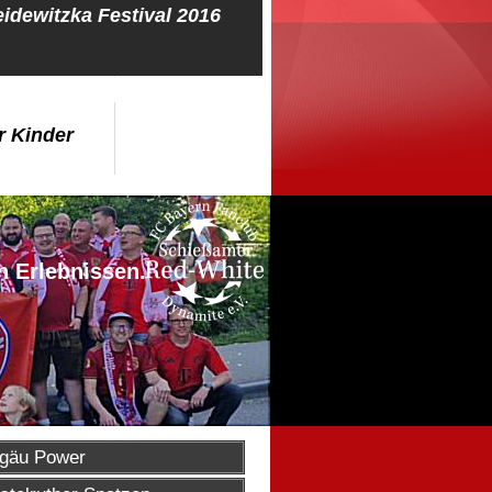
idewitzka Festival 2016
r Kinder
n Erlebnissen.
lgäu Power