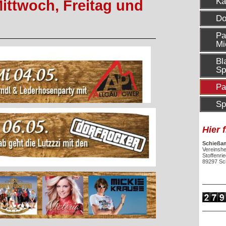
Ka
Mittwoch, Freitag und
Do
Pa
Mi
Bl
Sp
Pa
Sp
Hier 
Schießam
Vereinsh
Stoffenri
89297 Sc