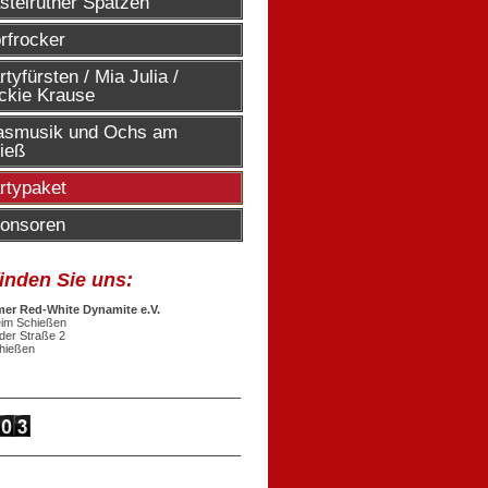
stelruther Spatzen
rfrocker
rtyfürsten / Mia Julia / 
ckie Krause
asmusik und Ochs am 
ieß
rtypaket
onsoren
finden Sie uns:
er Red-White Dynamite e.V.
eim Schießen
eder Straße 2
hießen